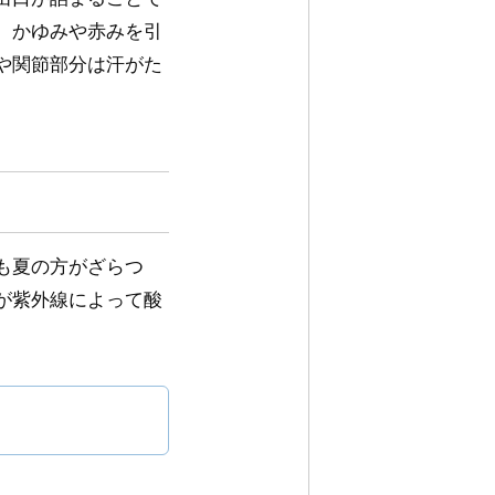
、かゆみや赤みを引
や関節部分は汗がた
も夏の方がざらつ
が紫外線によって酸