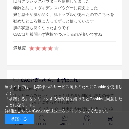
以前クラシックパウダーを使用してました
年齢と共にエヴィデンスパウダーに変えました
娘と息子が肌が弱く、肌トラブルがあったのでこちらを
勧めたところ気に入ってずっと使っています
肌の状態も良くなったようです
CACは年齢問わず家族でつかえるのが良いですね
満足度
CACと言ったら、まずはこれ！
当サイトでは、お客様へのサービス向上のためにCookieを使用し
愛用歴30年です。
ます。
生クリームみたいな、たっぷりのきめ細かい泡をのせて
「承諾する」をクリックするか閲覧を続けるとCookieに同意した
洗うと、ほんとにすっきりします。
ことになります。
個包装になっているので、外出先や旅行にも持っていき
詳細はこちらの
Cookieポリシー
をクリックしてください。
やすい。大好きです！
承諾する
MENU
SEARCH
RANKING
LOGIN
CART