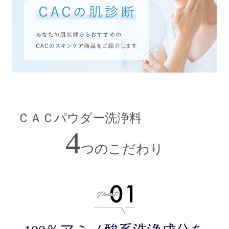
ＣＡＣパウダー洗浄料
4
つのこだわり