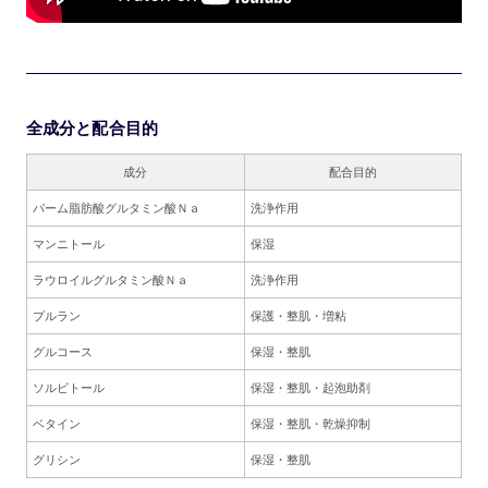
全成分と配合目的
成分
配合目的
パーム脂肪酸グルタミン酸Ｎａ
洗浄作用
マンニトール
保湿
ラウロイルグルタミン酸Ｎａ
洗浄作用
プルラン
保護・整肌・増粘
グルコース
保湿・整肌
ソルビトール
保湿・整肌・起泡助剤
ベタイン
保湿・整肌・乾燥抑制
グリシン
保湿・整肌