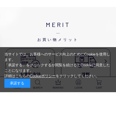
MERIT
お買い物メリット
当サイトでは、お客様へのサービス向上のためにCookieを使用し
ます。
「承諾する」をクリックするか閲覧を続けるとCookieに同意した
ことになります。
お支払方法
送料
詳細はこちらの
Cookieポリシー
をクリックしてください。
代金引換・
5,500円以上で送料無料・
承諾する
クレジットカード・
平日16時迄のご注文は
NP後払い・AmazonPay・
当日発送
MENU
SEARCH
RANKING
LOGIN
CART
前払いなどがお選びいただけ
ます