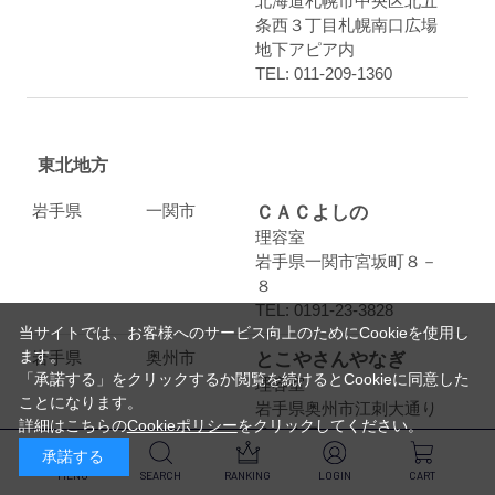
北海道札幌市中央区北五
条西３丁目札幌南口広場
地下アピア内
TEL: 011-209-1360
東北地方
岩手県
一関市
ＣＡＣよしの
理容室
岩手県一関市宮坂町８－
８
TEL: 0191-23-3828
当サイトでは、お客様へのサービス向上のためにCookieを使用し
ます。
岩手県
奥州市
とこやさんやなぎ
「承諾する」をクリックするか閲覧を続けるとCookieに同意した
理容室
ことになります。
岩手県奥州市江刺大通り
詳細はこちらの
Cookieポリシー
をクリックしてください。
３－１７
承諾する
TEL: 0197-35-4840
MENU
SEARCH
RANKING
LOGIN
CART