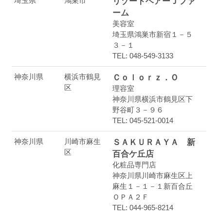
埼玉県
鴻巣市
リゾートヘアーＪファ
ーム
美容室
埼玉県鴻巣市新宿１－５
３－１
TEL: 048-549-3133
神奈川県
横浜市鶴見
Ｃｏｌｏｒｚ．Ｏ
区
理容室
神奈川県横浜市鶴見区下
野谷町３－９６
TEL: 045-521-0014
神奈川県
川崎市麻生
ＳＡＫＵＲＡＹＡ 新
区
百合ケ丘店
化粧品専門店
神奈川県川崎市麻生区上
麻生１－１－１新百合丘
ＯＰＡ２Ｆ
TEL: 044-965-8214