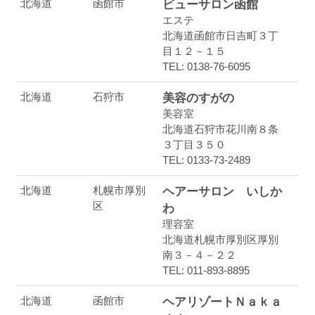
北海道
函館市
ビューサロン函館
エステ
北海道函館市日吉町３丁
目１２－１５
TEL: 0138-76-6095
北海道
石狩市
美容のすがの
美容室
北海道石狩市花川南８条
３丁目３５０
TEL: 0133-73-2489
北海道
札幌市厚別
ヘアーサロン いしか
区
わ
理容室
北海道札幌市厚別区厚別
南３－４－２２
TEL: 011-893-8895
北海道
函館市
ヘアリゾートＮａｋａ