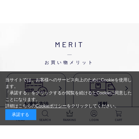
MERIT
お買い物メリット
当サイトでは、お客様へのサービス向上のためにCookieを使用し
ます。
「承諾する」をクリックするか閲覧を続けるとCookieに同意した
ことになります。
お支払方法
送料
詳細はこちらの
Cookieポリシー
をクリックしてください。
代金引換・
5,500円以上で送料無料・
承諾する
クレジットカード・
平日16時迄のご注文は
NP後払い・AmazonPay・
当日発送
MENU
SEARCH
RANKING
LOGIN
CART
前払いなどがお選びいただけ
ます