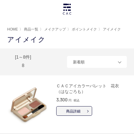
HOME
〉
商品一覧
〉
メイクアップ
〉
ポイントメイク
〉
アイメイク
アイメイク
[1～8件]
新着順
8
ＣＡＣアイカラーパレット 花衣
（はなごろも）
3,300
円
税込
商品詳細