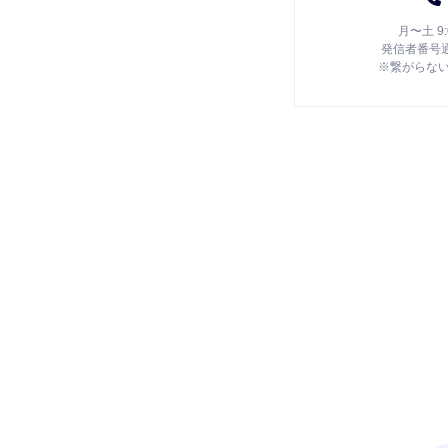
月〜土 9
発信者番号
※繋がらな