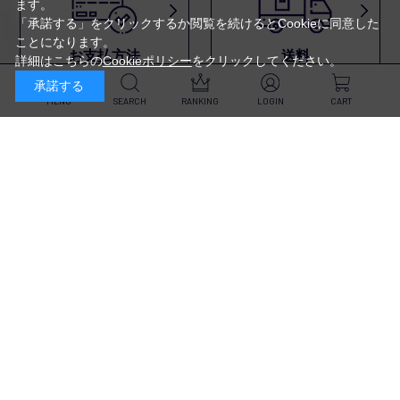
ます。
「承諾する」をクリックするか閲覧を続けるとCookieに同意した
ことになります。
お支払方法
送料
詳細はこちらの
Cookieポリシー
をクリックしてください。
代金引換・
5,500円以上で送料無料・
承諾する
クレジットカード・
平日16時迄のご注文は
NP後払い・AmazonPay・
当日発送
MENU
SEARCH
RANKING
LOGIN
CART
前払いなどがお選びいただけ
ます
新規会員登録・ログイン
返品・交換
定期購入
商品到着後10日以内であれば、
対象商品が毎回10％OFF&
返品・交換を承ります
送料無料
スキンケア
（※未開封品のみ）
※一部除外あり
ヘア&ボディケア
詳しくはこちら