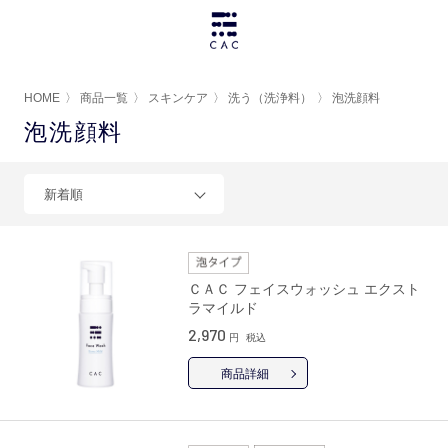
HOME
〉
商品一覧
〉
スキンケア
〉
洗う（洗浄料）
〉
泡洗顔料
泡洗顔料
新着順
ＣＡＣ フェイスウォッシュ エクスト
ラマイルド
2,970
円
税込
商品詳細