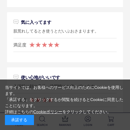
気に入ってます
肌荒れしてるとき使うとだいぶおさまります。
満足度
使い心地がいいです
入浴時に顔や身体、洗髪時にも使っています。
当サイトでは、お客様へのサービス向上のためにCookieを使用し
ます。
「承諾する」をクリックするか閲覧を続けるとCookieに同意した
満足度
ことになります。
詳細はこちらの
Cookieポリシー
をクリックしてください。
承諾する
MENU
SEARCH
RANKING
LOGIN
CART