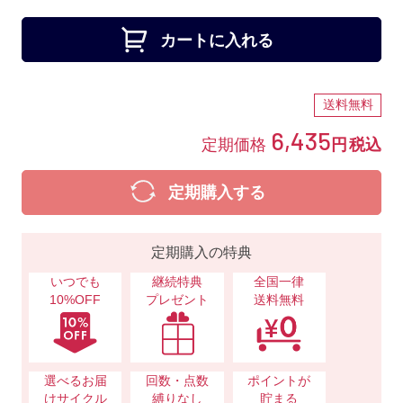
カートに入れる
送料無料
6,435
定期価格
円
税込
定期購入する
定期購入の特典
いつでも
継続特典
全国一律
10%OFF
プレゼント
送料無料
選べるお届
回数・点数
ポイントが
けサイクル
縛りなし
貯まる