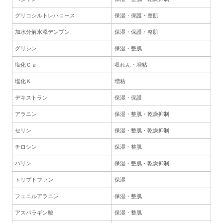
グリコシルトレハロース
保湿・保護・整肌
加水分解水添デンプン
保湿・保護・整肌
グリシン
保湿・整肌
塩化Ｃａ
収れん・増粘
塩化Ｋ
増粘
デキストラン
保湿・保護
アラニン
保湿・整肌・乾燥抑制
セリン
保湿・整肌・乾燥抑制
チロシン
保湿・整肌
バリン
保湿・整肌・乾燥抑制
トリプトファン
保湿
フェニルアラニン
保湿・整肌
アスパラギン酸
保湿・整肌