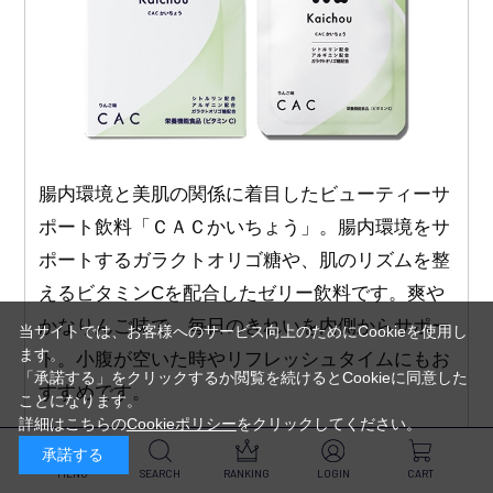
腸内環境と美肌の関係に着目したビューティーサ
ポート飲料「ＣＡＣかいちょう」。腸内環境をサ
ポートするガラクトオリゴ糖や、肌のリズムを整
えるビタミンCを配合したゼリー飲料です。爽や
かなりんご味で、毎日のきれいを内側からサポー
当サイトでは、お客様へのサービス向上のためにCookieを使用し
ます。
ト。小腹が空いた時やリフレッシュタイムにもお
「承諾する」をクリックするか閲覧を続けるとCookieに同意した
すすめです。
ことになります。
詳細はこちらの
Cookieポリシー
をクリックしてください。
承諾する
MENU
SEARCH
RANKING
LOGIN
CART
商品ページを見る