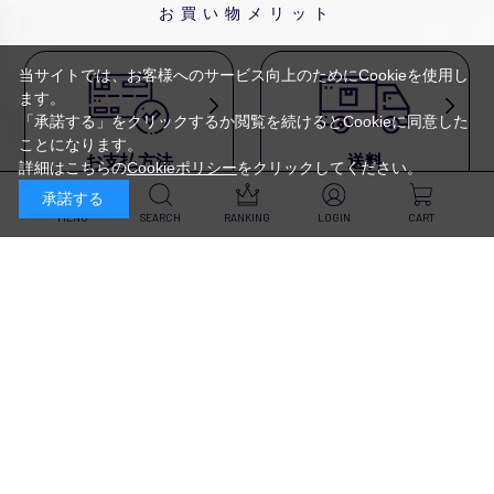
お買い物メリット
当サイトでは、お客様へのサービス向上のためにCookieを使用し
ます。
「承諾する」をクリックするか閲覧を続けるとCookieに同意した
ことになります。
お支払方法
送料
詳細はこちらの
Cookieポリシー
をクリックしてください。
代金引換・
5,500円以上で送料無料・
承諾する
クレジットカード・
平日16時迄のご注文は
NP後払い・AmazonPay・
当日発送
MENU
SEARCH
RANKING
LOGIN
CART
前払いなどがお選びいただけ
ます
新規会員登録・ログイン
返品・交換
定期購入
商品到着後10日以内であれば、
対象商品が毎回10％OFF&
返品・交換を承ります
送料無料
スキンケア
（※未開封品のみ）
※一部除外あり