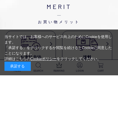
MERIT
お買い物メリット
当サイトでは、お客様へのサービス向上のためにCookieを使用し
ます。
「承諾する」をクリックするか閲覧を続けるとCookieに同意した
ことになります。
お支払方法
送料
詳細はこちらの
Cookieポリシー
をクリックしてください。
代金引換・
5,500円以上で送料無料・
承諾する
クレジットカード・
平日16時迄のご注文は
NP後払い・AmazonPay・
当日発送
MENU
SEARCH
RANKING
LOGIN
CART
前払いなどがお選びいただけ
ます
新規会員登録・ログイン
返品・交換
定期購入