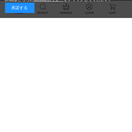
代金引換・
5,500円以上で送料無料・
承諾する
クレジットカード・
平日16時迄のご注文は
NP後払い・AmazonPay・
当日発送
MENU
SEARCH
RANKING
LOGIN
CART
前払いなどがお選びいただけ
ます
新規会員登録・ログイン
返品・交換
定期購入
商品到着後10日以内であれば、
対象商品が毎回10％OFF&
返品・交換を承ります
送料無料
スキンケア
（※未開封品のみ）
※一部除外あり
ヘア&ボディケア
詳しくはこちら
UVケア
新規会員登録はこちら