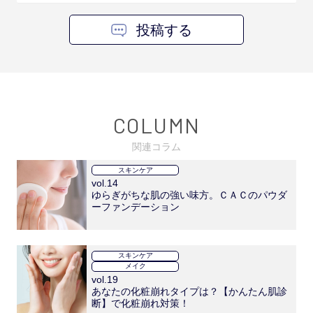
投稿する
COLUMN
関連コラム
スキンケア
vol.14
ゆらぎがちな肌の強い味方。ＣＡＣのパウダ
ーファンデーション
スキンケア
メイク
vol.19
あなたの化粧崩れタイプは？【かんたん肌診
断】で化粧崩れ対策！