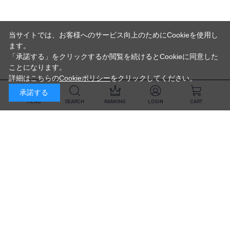
お買い物メリット
当サイトでは、お客様へのサービス向上のためにCookieを使用し
ます。
「承諾する」をクリックするか閲覧を続けるとCookieに同意した
ことになります。
お支払方法
送料
詳細はこちらの
Cookieポリシー
をクリックしてください。
代金引換・
5,500円以上で送料無料・
承諾する
クレジットカード・
平日16時迄のご注文は
NP後払い・AmazonPay・
当日発送
MENU
SEARCH
RANKING
LOGIN
CART
前払いなどがお選びいただけ
ます
新規会員登録・ログイン
返品・交換
定期購入
商品到着後10日以内であれば、
対象商品が毎回10％OFF&
返品・交換を承ります
送料無料
スキンケア
（※未開封品のみ）
※一部除外あり