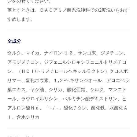
ンをのせてください。
落とすときは、
ＣＡＣアミノ酸系洗浄料
での2度洗いをおす
すめします。
全成分
タルク、マイカ、ナイロン-１２、サンゴ末、ジメチコン、
アモジメチコン、ジフェニルシロキシフェニルトリメチコ
ン、（ＨＤＩ/トリメチロールヘキシルラクトン）クロスポ
リマー、窒化ホウ素、１,２-ヘキサンジオール、アロエベラ
葉エキス、ヤシ油、シリカ、酸化亜鉛、シルク、マンニト
ール、ラウロイルリシン、パルミチン酸デキストリン、ヒ
アルロン酸Ｎａ、「＋/－」酸化チタン、酸化鉄、水酸化Ａ
ｌ、含水シリカ