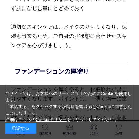
ず肌になじむ量にとどめておく
適切なスキンケアは、メイクのりもよくなり、保
湿も出来るため、ご自身の肌状態に合わせたスキ
ンケアを心がけましょう。
ファンデーションの厚塗り
ファンデーションを厚く塗ると、化粧崩れが起こ
当サイトでは、お客様へのサービス向上のためにCookieを使用し
りやすくなります。ポイントは、「薄く均一に塗
ます。
「承諾する」をクリックするか閲覧を続けるとCookieに同意した
ること」。塗りむらがあると、その部分から崩れ
ことになります。
やすくなるのです。悩みをカバーしたい、肌をき
詳細はこちらの
Cookieポリシー
をクリックしてください。
れいに見せたいからと言って、何度も重ね塗りし
承諾する
MENU
SEARCH
RANKING
LOGIN
CART
ていませんか？