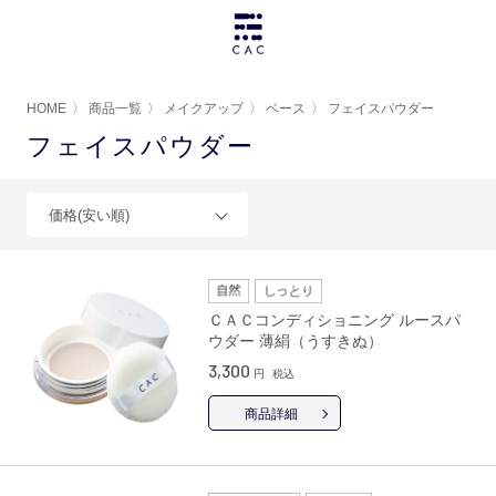
HOME
〉
商品一覧
〉
メイクアップ
〉
ベース
〉
フェイスパウダー
フェイスパウダー
価格(安い順)
ＣＡＣコンディショニング ルースパ
ウダー 薄絹（うすきぬ）
3,300
円
税込
商品詳細