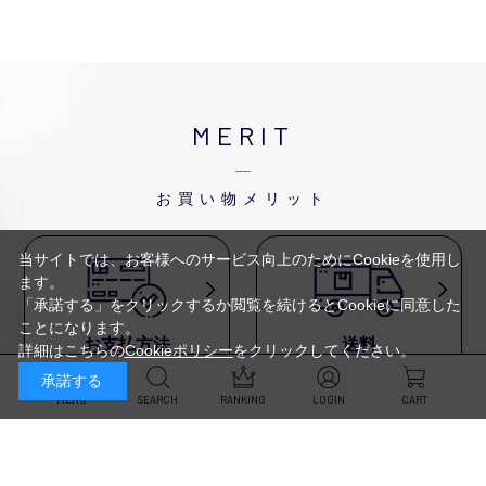
MERIT
お買い物メリット
当サイトでは、お客様へのサービス向上のためにCookieを使用し
ます。
「承諾する」をクリックするか閲覧を続けるとCookieに同意した
ことになります。
お支払方法
送料
詳細はこちらの
Cookieポリシー
をクリックしてください。
代金引換・
5,500円以上で送料無料・
承諾する
クレジットカード・
平日16時迄のご注文は
NP後払い・AmazonPay・
当日発送
MENU
SEARCH
RANKING
LOGIN
CART
前払いなどがお選びいただけ
ます