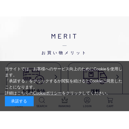
MERIT
お買い物メリット
当サイトでは、お客様へのサービス向上のためにCookieを使用し
ます。
「承諾する」をクリックするか閲覧を続けるとCookieに同意した
ことになります。
お支払方法
送料
詳細はこちらの
Cookieポリシー
をクリックしてください。
代金引換・
5,500円以上で送料無料・
承諾する
クレジットカード・
平日16時迄のご注文は
NP後払い・AmazonPay・
当日発送
MENU
SEARCH
RANKING
LOGIN
CART
前払いなどがお選びいただけ
ます