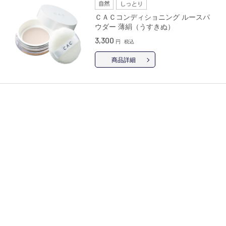
ＣＡＣコンディショニング ルースパ
ウダー 薄絹（うすきぬ）
3,300
円
税込
商品詳細