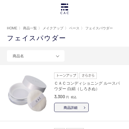
HOME
〉
商品一覧
〉
メイクアップ
〉
ベース
〉
フェイスパウダー
フェイスパウダー
商品名
ＣＡＣコンディショニング ルースパ
ウダー 白絹（しろきぬ）
3,300
円
税込
商品詳細