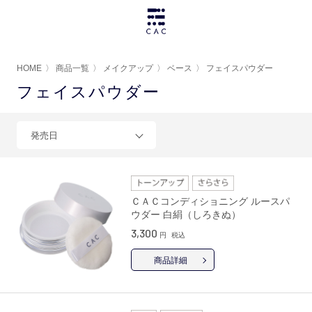
HOME
〉
商品一覧
〉
メイクアップ
〉
ベース
〉
フェイスパウダー
フェイスパウダー
発売日
ＣＡＣコンディショニング ルースパ
ウダー 白絹（しろきぬ）
3,300
円
税込
商品詳細