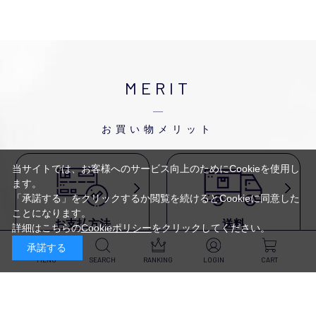
MERIT
お買い物メリット
当サイトでは、お客様へのサービス向上のためにCookieを使用し
ます。
「承諾する」をクリックするか閲覧を続けるとCookieに同意した
ことになります。
お支払方法
送料
詳細はこちらの
Cookieポリシー
をクリックしてください。
代金引換・
5,500円以上で送料無料・
承諾する
クレジットカード・
平日16時迄のご注文は
NP後払い・AmazonPay・
当日発送
MENU
SEARCH
RANKING
LOGIN
CART
前払いなどがお選びいただけ
ます