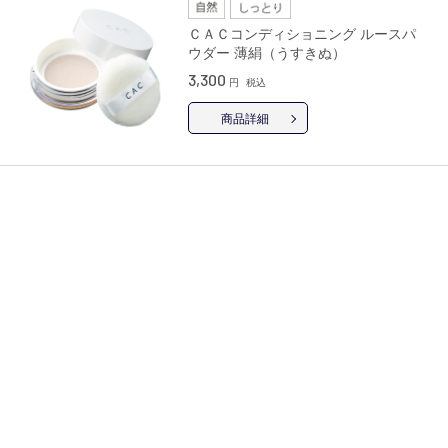
ＣＡＣコンディショニング ルースパ
ウダー 薄絹（うすきぬ）
3,300
円
税込
商品詳細