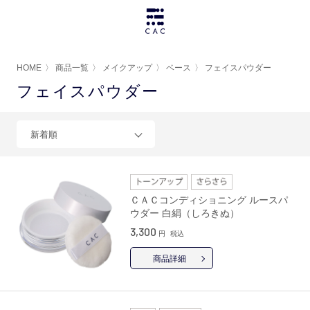
HOME
〉
商品一覧
〉
メイクアップ
〉
ベース
〉
フェイスパウダー
フェイスパウダー
新着順
ＣＡＣコンディショニング ルースパ
ウダー 白絹（しろきぬ）
3,300
円
税込
商品詳細