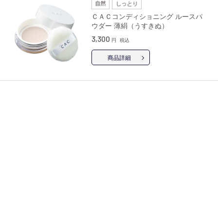
ＣＡＣコンディショニング ルースパ
ウダー 薄絹（うすきぬ）
3,300
円
税込
商品詳細