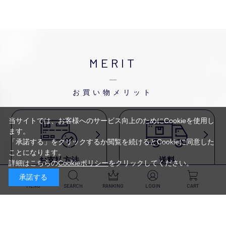
MERIT
お買い物メリット
当サイトでは、お客様へのサービス向上のためにCookieを使用し
ます。
「承諾する」をクリックするか閲覧を続けるとCookieに同意した
ことになります。
お支払方法
送料
詳細はこちらの
Cookieポリシー
をクリックしてください。
代金引換・
5,500円以上で送料無料・
承諾する
クレジットカード・
平日16時迄のご注文は
NP後払い・AmazonPay・
当日発送
MENU
SEARCH
RANKING
LOGIN
CART
前払いなどがお選びいただけ
ます