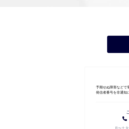
予期せぬ障害などで
発信者番号を非通知
月〜土 9