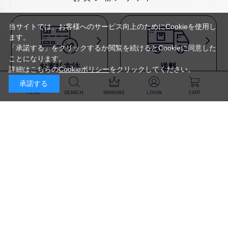
当サイトでは、お客様へのサービス向上のためにCookieを使用し
ます。
「承諾する」をクリックするか閲覧を続けるとCookieに同意した
ことになります。
お支払方法
送料
詳細はこちらの
Cookieポリシー
をクリックしてください。
代金引換・
5,500円以上で送料無料・
承諾する
クレジットカード・
平日16時迄のご注文は
NP後払い・AmazonPay・
当日発送
MENU
SEARCH
RANKING
LOGIN
CART
前払いなどがお選びいただけ
ます
新規会員登録・ログイン
返品・交換
定期購入
商品到着後10日以内であれば、
対象商品が毎回10％OFF&
返品・交換を承ります
送料無料
スキンケア
（※未開封品のみ）
※一部除外あり