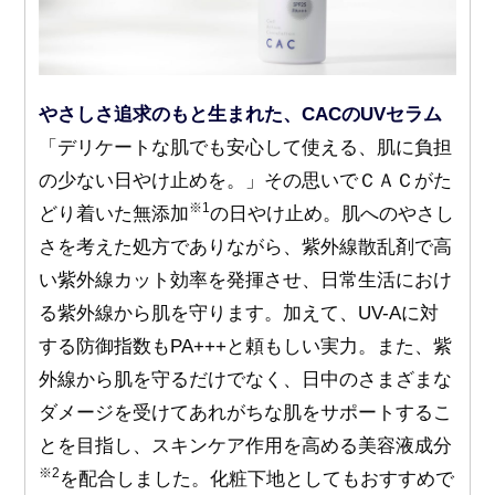
やさしさ追求のもと生まれた、CACのUVセラム
「デリケートな肌でも安心して使える、肌に負担
の少ない日やけ止めを。」その思いでＣＡＣがた
※1
どり着いた無添加
の日やけ止め。肌へのやさし
さを考えた処方でありながら、紫外線散乱剤で高
い紫外線カット効率を発揮させ、日常生活におけ
る紫外線から肌を守ります。加えて、UV-Aに対
する防御指数もPA+++と頼もしい実力。また、紫
外線から肌を守るだけでなく、日中のさまざまな
ダメージを受けてあれがちな肌をサポートするこ
とを目指し、スキンケア作用を高める美容液成分
※2
を配合しました。化粧下地としてもおすすめで