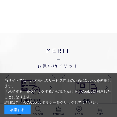
MERIT
お買い物メリット
当サイトでは、お客様へのサービス向上のためにCookieを使用し
ます。
「承諾する」をクリックするか閲覧を続けるとCookieに同意した
ことになります。
お支払方法
送料
詳細はこちらの
Cookieポリシー
をクリックしてください。
代金引換・
5,500円以上で送料無料・
承諾する
クレジットカード・
平日16時迄のご注文は
NP後払い・AmazonPay・
当日発送
MENU
SEARCH
RANKING
LOGIN
CART