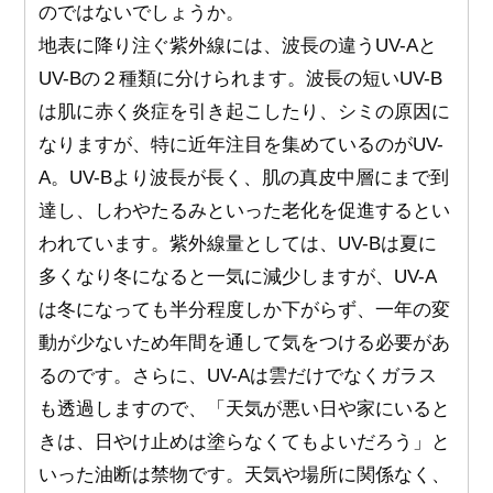
のではないでしょうか。
地表に降り注ぐ紫外線には、波長の違うUV-Aと
UV-Bの２種類に分けられます。波長の短いUV-B
は肌に赤く炎症を引き起こしたり、シミの原因に
なりますが、特に近年注目を集めているのがUV-
A。UV-Bより波長が長く、肌の真皮中層にまで到
達し、しわやたるみといった老化を促進するとい
われています。紫外線量としては、UV-Bは夏に
多くなり冬になると一気に減少しますが、UV-A
は冬になっても半分程度しか下がらず、一年の変
動が少ないため年間を通して気をつける必要があ
るのです。さらに、UV-Aは雲だけでなくガラス
も透過しますので、「天気が悪い日や家にいると
きは、日やけ止めは塗らなくてもよいだろう」と
いった油断は禁物です。天気や場所に関係なく、