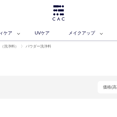
ィケア
UVケア
メイクアップ
う（洗浄料）
〉
パウダー洗浄料
価格(高