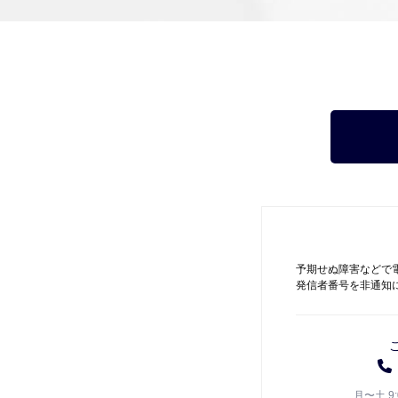
予期せぬ障害などで
発信者番号を非通知
月〜土 9