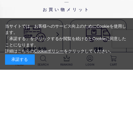
お買い物メリット
当サイトでは、お客様へのサービス向上のためにCookieを使用し
ます。
「承諾する」をクリックするか閲覧を続けるとCookieに同意した
ことになります。
お支払方法
送料
詳細はこちらの
Cookieポリシー
をクリックしてください。
代金引換・
5,500円以上で送料無料・
承諾する
クレジットカード・
平日16時迄のご注文は
NP後払い・AmazonPay・
当日発送
MENU
SEARCH
RANKING
LOGIN
CART
前払いなどがお選びいただけ
ます
新規会員登録・ログイン
返品・交換
定期購入
商品到着後10日以内であれば、
対象商品が毎回10％OFF&
返品・交換を承ります
送料無料
スキンケア
（※未開封品のみ）