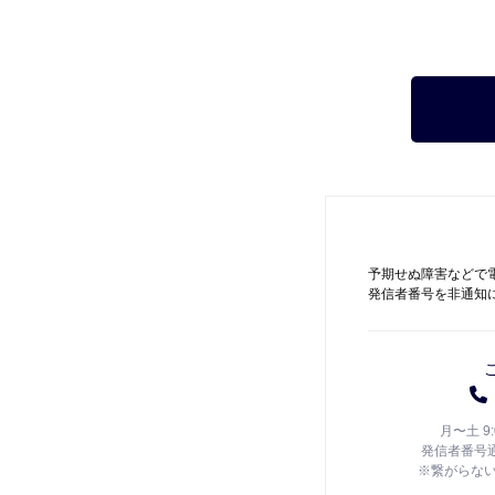
予期せぬ障害などで
発信者番号を非通知
月〜土 9
発信者番号
※繋がらな