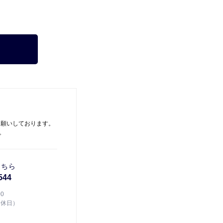
お願いしております。
。
こちら
544
00
定休日）