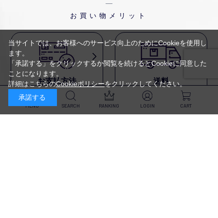
お買い物メリット
当サイトでは、お客様へのサービス向上のためにCookieを使用し
ます。
「承諾する」をクリックするか閲覧を続けるとCookieに同意した
ことになります。
お支払方法
送料
詳細はこちらの
Cookieポリシー
をクリックしてください。
代金引換・
5,500円以上で送料無料・
承諾する
クレジットカード・
平日16時迄のご注文は
NP後払い・AmazonPay・
当日発送
MENU
SEARCH
RANKING
LOGIN
CART
前払いなどがお選びいただけ
ます
新規会員登録・ログイン
返品・交換
定期購入
商品到着後10日以内であれば、
対象商品が毎回10％OFF&
返品・交換を承ります
送料無料
スキンケア
（※未開封品のみ）