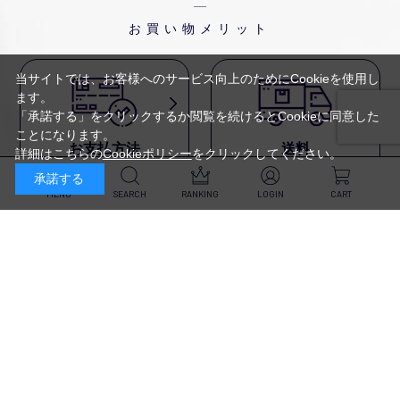
お買い物メリット
当サイトでは、お客様へのサービス向上のためにCookieを使用し
ます。
「承諾する」をクリックするか閲覧を続けるとCookieに同意した
ことになります。
お支払方法
送料
詳細はこちらの
Cookieポリシー
をクリックしてください。
代金引換・
5,500円以上で送料無料・
承諾する
クレジットカード・
平日16時迄のご注文は
NP後払い・AmazonPay・
当日発送
MENU
SEARCH
RANKING
LOGIN
CART
前払いなどがお選びいただけ
ます
新規会員登録・ログイン
返品・交換
定期購入
商品到着後10日以内であれば、
対象商品が毎回10％OFF&
返品・交換を承ります
送料無料
スキンケア
（※未開封品のみ）