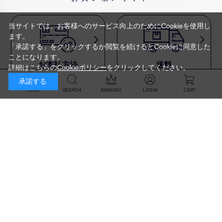
当サイトでは、お客様へのサービス向上のためにCookieを使用し
ます。
「承諾する」をクリックするか閲覧を続けるとCookieに同意した
ことになります。
お支払方法
送料
詳細はこちらの
Cookieポリシー
をクリックしてください。
代金引換・
5,500円以上で送料無料・
承諾する
クレジットカード・
平日16時迄のご注文は
NP後払い・AmazonPay・
当日発送
MENU
SEARCH
RANKING
LOGIN
CART
前払いなどがお選びいただけ
ます
新規会員登録・ログイン
返品・交換
定期購入
商品到着後10日以内であれば、
対象商品が毎回10％OFF&
返品・交換を承ります
送料無料
スキンケア
（※未開封品のみ）
※一部除外あり