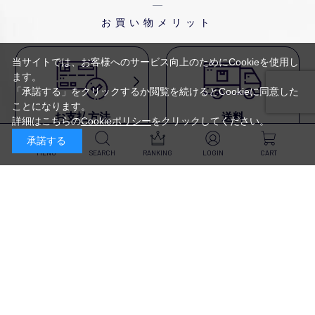
お買い物メリット
当サイトでは、お客様へのサービス向上のためにCookieを使用し
ます。
「承諾する」をクリックするか閲覧を続けるとCookieに同意した
ことになります。
お支払方法
送料
詳細はこちらの
Cookieポリシー
をクリックしてください。
代金引換・
5,500円以上で送料無料・
承諾する
クレジットカード・
平日16時迄のご注文は
NP後払い・AmazonPay・
当日発送
MENU
SEARCH
RANKING
LOGIN
CART
前払いなどがお選びいただけ
ます
新規会員登録・ログイン
返品・交換
定期購入
商品到着後10日以内であれば、
対象商品が毎回10％OFF&
返品・交換を承ります
送料無料
スキンケア
（※未開封品のみ）