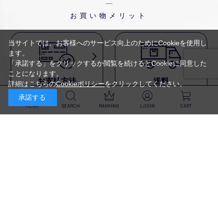
お買い物メリット
当サイトでは、お客様へのサービス向上のためにCookieを使用し
ます。
「承諾する」をクリックするか閲覧を続けるとCookieに同意した
ことになります。
お支払方法
送料
詳細はこちらの
Cookieポリシー
をクリックしてください。
代金引換・
5,500円以上で送料無料・
承諾する
クレジットカード・
平日16時迄のご注文は
NP後払い・AmazonPay・
当日発送
MENU
SEARCH
RANKING
LOGIN
CART
前払いなどがお選びいただけ
ます
新規会員登録・ログイン
返品・交換
定期購入
商品到着後10日以内であれば、
対象商品が毎回10％OFF&
返品・交換を承ります
送料無料
スキンケア
（※未開封品のみ）