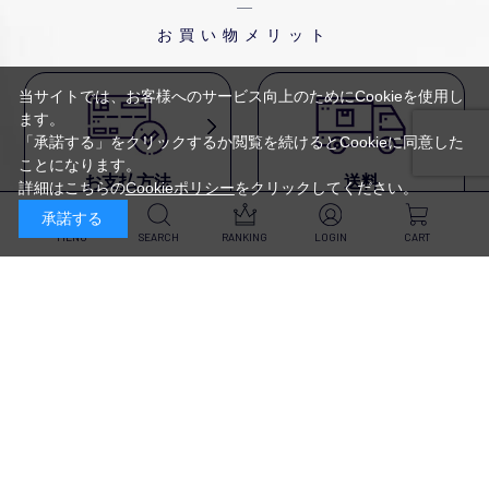
お買い物メリット
当サイトでは、お客様へのサービス向上のためにCookieを使用し
ます。
「承諾する」をクリックするか閲覧を続けるとCookieに同意した
ことになります。
お支払方法
送料
詳細はこちらの
Cookieポリシー
をクリックしてください。
代金引換・
5,500円以上で送料無料・
承諾する
クレジットカード・
平日16時迄のご注文は
NP後払い・AmazonPay・
当日発送
MENU
SEARCH
RANKING
LOGIN
CART
前払いなどがお選びいただけ
ます
新規会員登録・ログイン
返品・交換
定期購入
商品到着後10日以内であれば、
対象商品が毎回10％OFF&
返品・交換を承ります
送料無料
スキンケア
（※未開封品のみ）