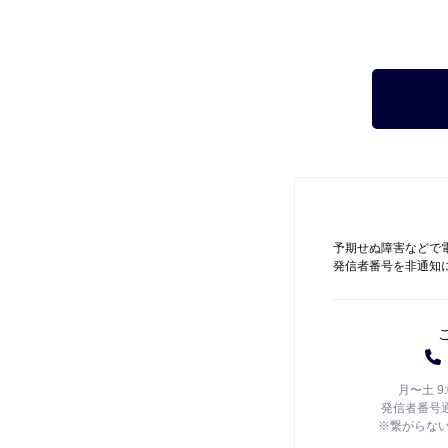
予期せぬ障害などで
発信者番号を非通知
月〜土 9
発信者番号
※繋がらな