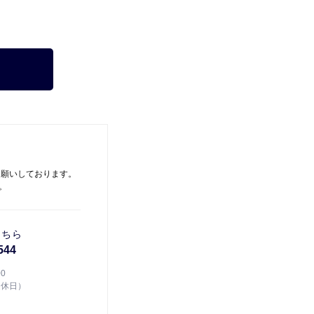
お願いしております。
。
こちら
544
00
定休日）