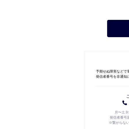
予期せぬ障害などで
発信者番号を非通知
月〜土 9
発信者番号
※繋がらな