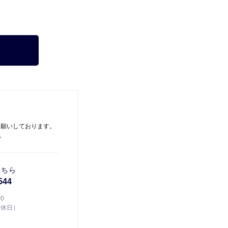
お願いしております。
。
こちら
544
00
定休日）