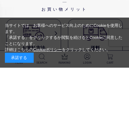
お買い物メリット
当サイトでは、お客様へのサービス向上のためにCookieを使用し
ます。
「承諾する」をクリックするか閲覧を続けるとCookieに同意した
ことになります。
お支払方法
送料
詳細はこちらの
Cookieポリシー
をクリックしてください。
代金引換・
5,500円以上で送料無料・
承諾する
クレジットカード・
平日16時迄のご注文は
NP後払い・AmazonPay・
当日発送
MENU
SEARCH
RANKING
LOGIN
CART
前払いなどがお選びいただけ
ます
新規会員登録・ログイン
返品・交換
定期購入
商品到着後10日以内であれば、
対象商品が毎回10％OFF&
返品・交換を承ります
送料無料
スキンケア
（※未開封品のみ）