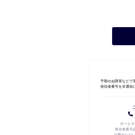
予期せぬ障害などで
発信者番号を非通知
月〜土 9
発信者番号
※繋がらな