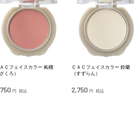
ＡＣフェイスカラー 柘榴
ＣＡＣフェイスカラー 鈴蘭
ざくろ）
（すずらん）
,750
2,750
円
税込
円
税込