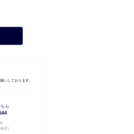
お願いしております。
。
こちら
544
00
定休日）