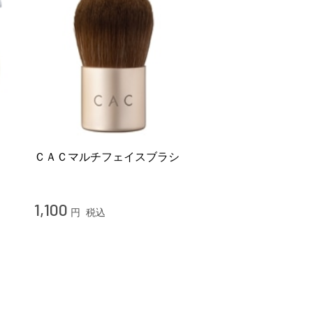
ＣＡＣマルチフェイスブラシ
1,100
円
税込