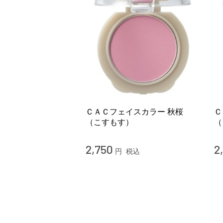
ＣＡＣフェイスカラー 秋桜
Ｃ
（こすもす）
（
2,750
2
円
税込