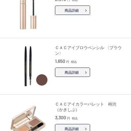
商品詳細
ＣＡＣアイブロウペンシル 〈ブラウ
ン〉
1,650
円
税込
商品詳細
ＣＡＣアイカラーパレット 柿渋
（かきしぶ）
3,300
円
税込
商品詳細