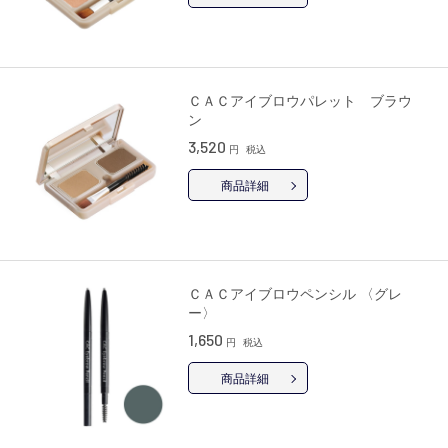
ＣＡＣアイブロウパレット ブラウ
ン
3,520
円
税込
商品詳細
ＣＡＣアイブロウペンシル 〈グレ
ー〉
1,650
円
税込
商品詳細