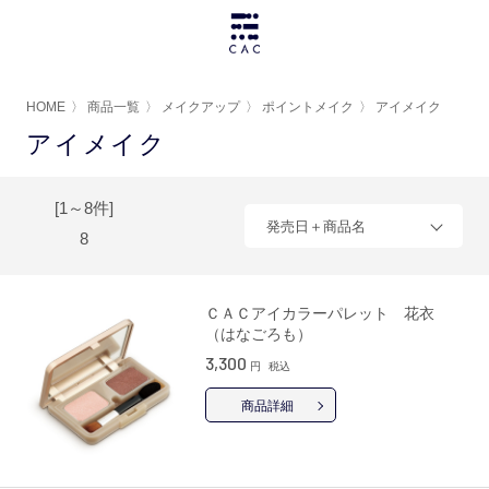
HOME
〉
商品一覧
〉
メイクアップ
〉
ポイントメイク
〉
アイメイク
アイメイク
[1～8件]
発売日＋商品名
8
ＣＡＣアイカラーパレット 花衣
（はなごろも）
3,300
円
税込
商品詳細