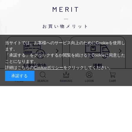
MERIT
お買い物メリット
当サイトでは、お客様へのサービス向上のためにCookieを使用し
ます。
「承諾する」をクリックするか閲覧を続けるとCookieに同意した
ことになります。
お支払方法
送料
詳細はこちらの
Cookieポリシー
をクリックしてください。
代金引換・
5,500円以上で送料無料・
承諾する
クレジットカード・
平日16時迄のご注文は
NP後払い・AmazonPay・
当日発送
MENU
SEARCH
RANKING
LOGIN
CART
前払いなどがお選びいただけ
ます
新規会員登録・ログイン