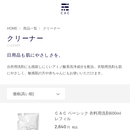
HOME
〉
商品一覧
〉
クリーナー
クリーナー
CLEANER
日用品も肌にやさしさを。
台所用洗剤にも残留しにくいアミノ酸系洗浄成分を配合。衣類用洗剤も肌
にやさしく、敏感肌の方や赤ちゃんにもお使いいただけます。
価格(高い順)
ＣＡＣ ベーシック 衣料用洗剤600ml
レフィル
2,640
円
税込