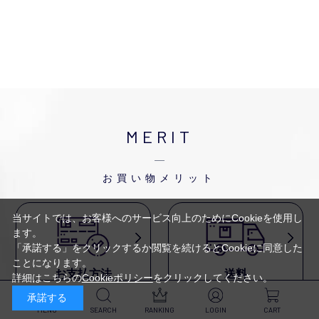
MERIT
お買い物メリット
当サイトでは、お客様へのサービス向上のためにCookieを使用し
ます。
「承諾する」をクリックするか閲覧を続けるとCookieに同意した
ことになります。
お支払方法
送料
詳細はこちらの
Cookieポリシー
をクリックしてください。
代金引換・
5,500円以上で送料無料・
承諾する
クレジットカード・
平日16時迄のご注文は
NP後払い・AmazonPay・
当日発送
MENU
SEARCH
RANKING
LOGIN
CART