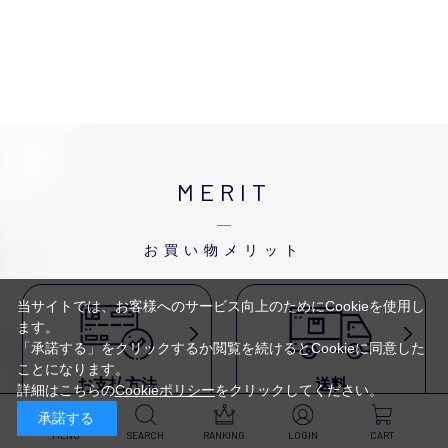
MERIT
お買い物メリット
当サイトでは、お客様へのサービス向上のためにCookieを使用し
ます。
「承諾する」をクリックするか閲覧を続けるとCookieに同意した
ことになります。
お支払方法
送料
詳細はこちらの
Cookieポリシー
をクリックしてください。
代金引換・
5,500円以上で送料無料・
承諾する
クレジットカード・
平日16時迄のご注文は
NP後払い・AmazonPay・
当日発送
MENU
SEARCH
RANKING
LOGIN
CART