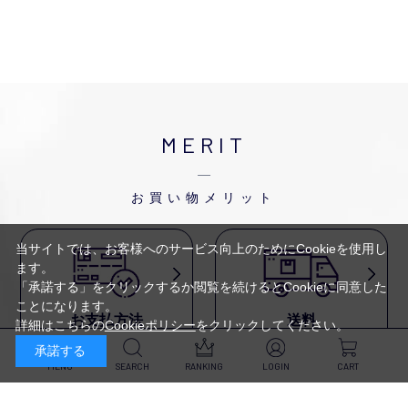
MERIT
お買い物メリット
当サイトでは、お客様へのサービス向上のためにCookieを使用し
ます。
「承諾する」をクリックするか閲覧を続けるとCookieに同意した
ことになります。
お支払方法
送料
詳細はこちらの
Cookieポリシー
をクリックしてください。
代金引換・
5,500円以上で送料無料・
承諾する
クレジットカード・
平日16時迄のご注文は
NP後払い・AmazonPay・
当日発送
MENU
SEARCH
RANKING
LOGIN
CART
前払いなどがお選びいただけ
ます