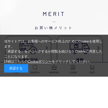
MERIT
お買い物メリット
当サイトでは、お客様へのサービス向上のためにCookieを使用し
ます。
「承諾する」をクリックするか閲覧を続けるとCookieに同意した
ことになります。
お支払方法
送料
詳細はこちらの
Cookieポリシー
をクリックしてください。
代金引換・
5,500円以上で送料無料・
承諾する
クレジットカード・
平日16時迄のご注文は
NP後払い・AmazonPay・
当日発送
MENU
SEARCH
RANKING
LOGIN
CART
前払いなどがお選びいただけ
ます
新規会員登録・ログイン