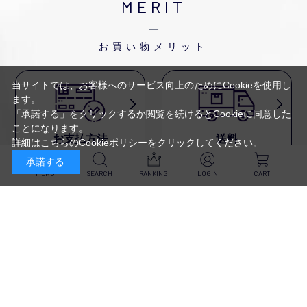
MERIT
お買い物メリット
当サイトでは、お客様へのサービス向上のためにCookieを使用し
ます。
「承諾する」をクリックするか閲覧を続けるとCookieに同意した
ことになります。
お支払方法
送料
詳細はこちらの
Cookieポリシー
をクリックしてください。
代金引換・
5,500円以上で送料無料・
承諾する
クレジットカード・
平日16時迄のご注文は
NP後払い・AmazonPay・
当日発送
MENU
SEARCH
RANKING
LOGIN
CART
前払いなどがお選びいただけ
ます
新規会員登録・ログイン
返品・交換
定期購入
商品到着後10日以内であれば、
対象商品が毎回10％OFF&