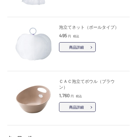
泡立てネット（ボールタイプ）
495
円
税込
商品詳細
ＣＡＣ泡立てボウル（ブラウ
ン）
1,760
円
税込
商品詳細