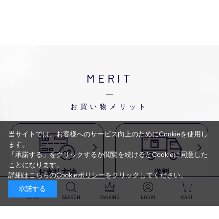
MERIT
お買い物メリット
当サイトでは、お客様へのサービス向上のためにCookieを使用し
ます。
「承諾する」をクリックするか閲覧を続けるとCookieに同意した
ことになります。
お支払方法
送料
詳細はこちらの
Cookieポリシー
をクリックしてください。
代金引換・
5,500円以上で送料無料・
承諾する
クレジットカード・
平日16時迄のご注文は
NP後払い・AmazonPay・
当日発送
MENU
SEARCH
RANKING
LOGIN
CART
前払いなどがお選びいただけ
ます