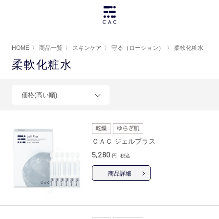
HOME
〉
商品一覧
〉
スキンケア
〉
守る（ローション）
〉
柔軟化粧水
柔軟化粧水
価格(高い順)
ＣＡＣ ジェルプラス
5,280
円
税込
商品詳細