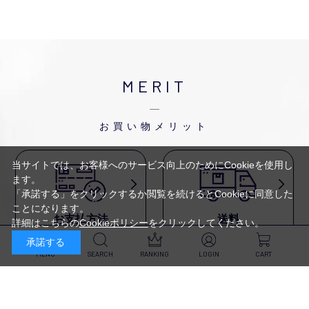
MERIT
お買い物メリット
当サイトでは、お客様へのサービス向上のためにCookieを使用し
ます。
「承諾する」をクリックするか閲覧を続けるとCookieに同意した
ことになります。
お支払方法
送料
詳細はこちらの
Cookieポリシー
をクリックしてください。
代金引換・
5,500円以上で送料無料・
承諾する
クレジットカード・
平日16時迄のご注文は
NP後払い・AmazonPay・
当日発送
MENU
SEARCH
RANKING
LOGIN
CART
前払いなどがお選びいただけ
ます