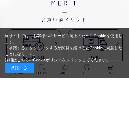
MERIT
お買い物メリット
当サイトでは、お客様へのサービス向上のためにCookieを使用し
ます。
「承諾する」をクリックするか閲覧を続けるとCookieに同意した
ことになります。
お支払方法
送料
詳細はこちらの
Cookieポリシー
をクリックしてください。
代金引換・
5,500円以上で送料無料・
承諾する
クレジットカード・
平日16時迄のご注文は
NP後払い・AmazonPay・
当日発送
MENU
SEARCH
RANKING
LOGIN
CART
前払いなどがお選びいただけ
ます
新規会員登録・ログイン
返品・交換
定期購入
商品到着後10日以内であれば、
対象商品が毎回10％OFF&