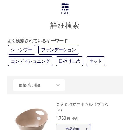
詳細検索
よく検索されているキーワード
シャンプー
ファンデーション
コンディショニング
日やけ止め
ネット
価格(高い順)
ＣＡＣ泡立てボウル（ブラウ
ン）
1,760
円
税込
商品詳細