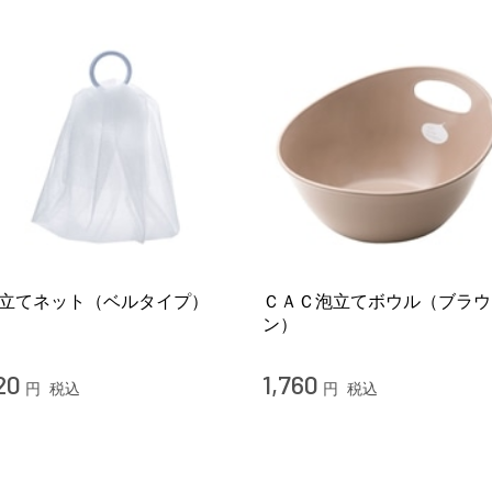
立てネット（ベルタイプ）
ＣＡＣ泡立てボウル（ブラウ
ン）
20
1,760
円
税込
円
税込