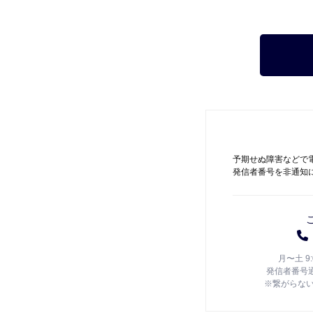
予期せぬ障害などで
発信者番号を非通知
月〜土 9
発信者番号
※繋がらな