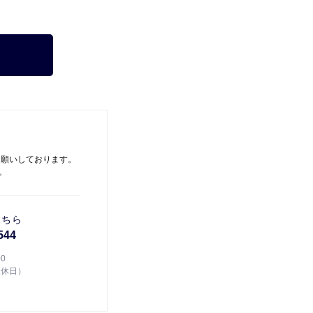
お願いしております。
。
こちら
544
00
定休日）