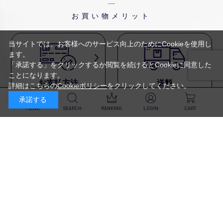
お買い物メリット
当サイトでは、お客様へのサービス向上のためにCookieを使用し
ます。
「承諾する」をクリックするか閲覧を続けるとCookieに同意した
ことになります。
お支払方法
送料
詳細はこちらの
Cookieポリシー
をクリックしてください。
代金引換・
5,500円以上で送料無料・
承諾する
クレジットカード・
平日16時迄のご注文は
NP後払い・AmazonPay・
当日発送
MENU
SEARCH
RANKING
LOGIN
CART
前払いなどがお選びいただけ
ます
新規会員登録・ログイン
返品・交換
定期購入
商品到着後10日以内であれば、
対象商品が毎回10％OFF&
返品・交換を承ります
送料無料
スキンケア
（※未開封品のみ）