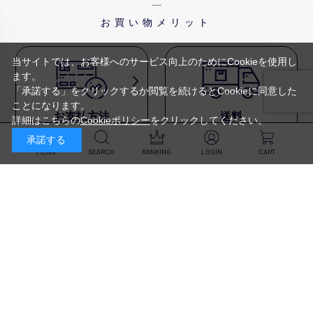
お買い物メリット
当サイトでは、お客様へのサービス向上のためにCookieを使用し
ます。
「承諾する」をクリックするか閲覧を続けるとCookieに同意した
ことになります。
お支払方法
送料
詳細はこちらの
Cookieポリシー
をクリックしてください。
代金引換・
5,500円以上で送料無料・
承諾する
クレジットカード・
平日16時迄のご注文は
NP後払い・AmazonPay・
当日発送
MENU
SEARCH
RANKING
LOGIN
CART
前払いなどがお選びいただけ
ます
新規会員登録・ログイン
返品・交換
定期購入
商品到着後10日以内であれば、
対象商品が毎回10％OFF&
返品・交換を承ります
送料無料
スキンケア
（※未開封品のみ）