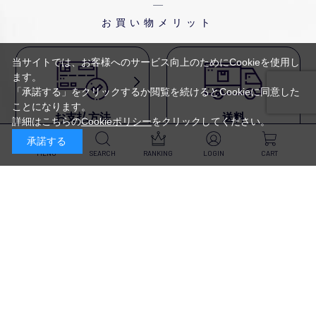
お買い物メリット
当サイトでは、お客様へのサービス向上のためにCookieを使用し
ます。
「承諾する」をクリックするか閲覧を続けるとCookieに同意した
ことになります。
お支払方法
送料
詳細はこちらの
Cookieポリシー
をクリックしてください。
代金引換・
5,500円以上で送料無料・
承諾する
クレジットカード・
平日16時迄のご注文は
NP後払い・AmazonPay・
当日発送
MENU
SEARCH
RANKING
LOGIN
CART
前払いなどがお選びいただけ
ます
新規会員登録・ログイン
返品・交換
定期購入
商品到着後10日以内であれば、
対象商品が毎回10％OFF&
返品・交換を承ります
送料無料
スキンケア
（※未開封品のみ）